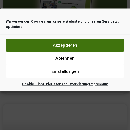
Wir verwenden Cookies, um unsere Website und unseren Service zu
optimieren.
Jugendwart*in gesucht
Akzeptieren
Worum geht’s? Wir suchen jemanden, der Lust hat, tolle
Aktionen für Kinder undJugendliche zu
Ablehnen
organisieren.Erlebnisse schaffen – Kein Training,kein
Leistungsdruck Deine Aufgaben: • Veranstaltungen &
Einstellungen
Cookie-Richtlinie
Datenschutzerklärung
Impressum
25. Januar 2026