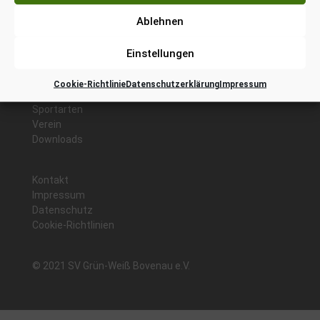
Ablehnen
An der Kirche 20-22
Einstellungen
24796 Bovenau
info@gw-bovenau.de
Cookie-Richtlinie
Datenschutzerklärung
Impressum
Sportarten
Verein
Downloads
Kontakt
Impressum
Datenschutz
Cookie-Richtlinien
© 2021 SV Grün-Weiß Bovenau e.V.