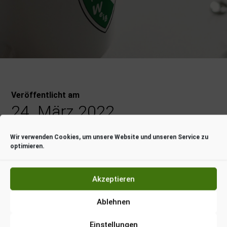
Veröffentlicht am
24. März 2022
Wir verwenden Cookies, um unsere Website und unseren Service zu
optimieren.
Flohmarkt mit dem SV
Akzeptieren
GW Bovenau
Ablehnen
Einstellungen
Meldet euch für unseren Flohmarkt bei UNS HUUS an! Wir