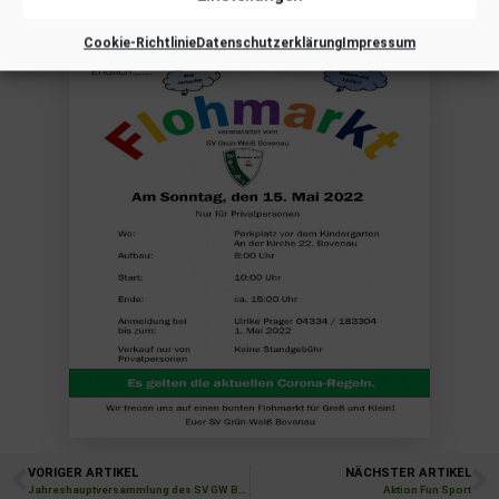
freuen uns auf euch.
Cookie-Richtlinie
Datenschutzerklärung
Impressum
VORIGER ARTIKEL
NÄCHSTER ARTIKEL
Jahreshauptversammlung des SV GW Bovenau
Aktion Fun Sport