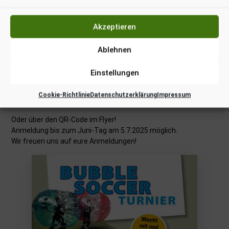
TURNIER am 5. Juli
Akzeptieren
2025
Ablehnen
Mach mit und sei dabei. Melde dich mit deinen Freunden beim
Einstellungen
Bubble Soccer Turnier an! Spaß ist garantiert.
Cookie-Richtlinie
Datenschutzerklärung
Impressum
Per Link hier:
Anmeldung BUBBLE SOCCER
Oder über den QR-Code im Flyer!
Anmeldung bis zum Juni-Tag am 5.7.2025 möglich.
Wir freuen uns auf eure Anmeldungen!