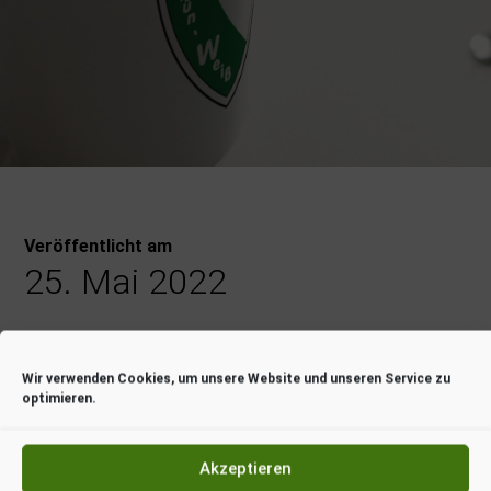
Veröffentlicht am
25. Mai 2022
Sport & Talk – ein
Wir verwenden Cookies, um unsere Website und unseren Service zu
optimieren.
NEUER Termin
Akzeptieren