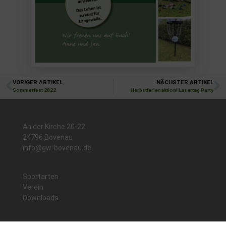
VORIGER ARTIKEL
NÄCHSTER ARTIKEL
Sommerfest 2022
Herbstferienaktion! Lasertag Party
An der Kirche 20-22
24796 Bovenau
info@gw-bovenau.de
Sportarten
Verein
Downloads